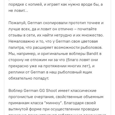
порядке с копией, и играет как нужно вроде бы, а
не ловит…
Пожалуй, German скопировали прототип точнее и
лучше всех, да и ловит он отлично – почитайте
отзывы в сети, их найти нетрудно и их множество.
Немаловажно и то, что у German своя цветовая
палитра, что расширяет возможности рыболовов.
Мы, например, и оригинальные воблеры Bandit в
сторону не отложим ни за что (благо ловят они
прекрасно уже на протяжении многих лет), и
реплики от German в наш рыболовный ящик
обязательно попадут.
Воблер German GG Shoot имеет классические
прогонистые очертания, свойственные объемным
приманкам класса “минноу”. Благодаря своей
вытянутой форме при осуществлении проводки
приманка демонстрирует собственную заманчивую