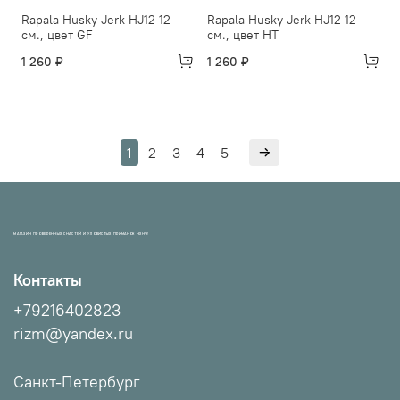
Rapala Husky Jerk HJ12 12
Rapala Husky Jerk HJ12 12
см., цвет GF
см., цвет HT
1 260 ₽
1 260 ₽
1
2
3
4
5
МАГАЗИН ПРОВЕРЕННЫХ СНАСТЕЙ И УЛОВИСТЫХ ПРИМАНОК НХНЧ!
Контакты
+79216402823
rizm@yandex.ru
Санкт-Петербург