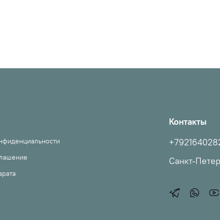
Контакты
онфиденциальности
+792164028
глашение
Санкт-Пете
врата