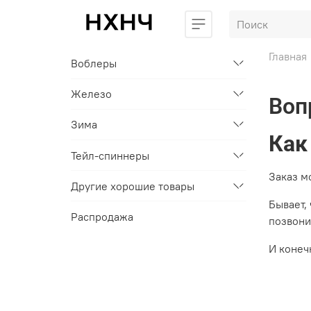
Главная
Воблеры
Железо
Воп
Зима
Как
Тейл-спиннеры
Заказ м
Другие хорошие товары
Бывает,
Распродажа
позвонив
И конеч