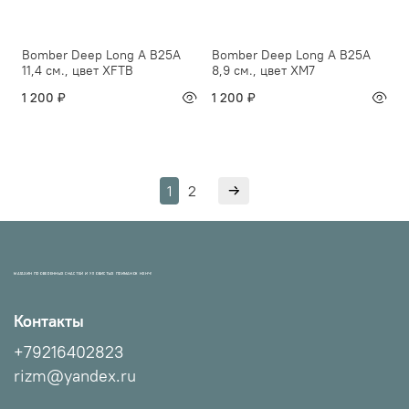
Bomber Deep Long A B25A
Bomber Deep Long A B25A
11,4 см., цвет XFTB
8,9 см., цвет XM7
1 200 ₽
1 200 ₽
1
2
МАГАЗИН ПРОВЕРЕННЫХ СНАСТЕЙ И УЛОВИСТЫХ ПРИМАНОК НХНЧ!
Контакты
+79216402823
rizm@yandex.ru