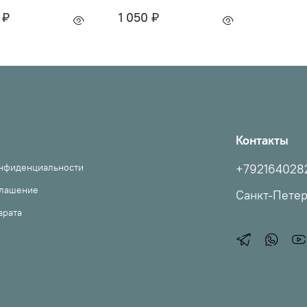
 ₽
1 050 ₽
Контакты
онфиденциальности
+792164028
глашение
Санкт-Пете
врата