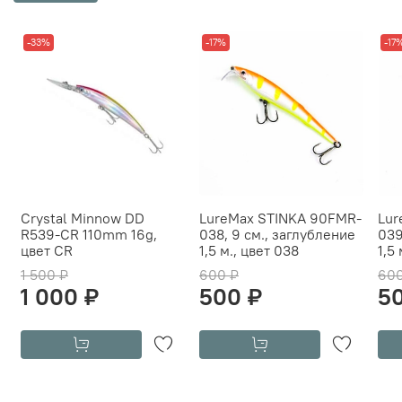
-33%
-17%
-17
Crystal Minnow DD
LureMax STINKA 90FMR-
Lur
R539-CR 110mm 16g,
038, 9 см., заглубление
039
цвет CR
1,5 м., цвет 038
1,5
1 500 ₽
600 ₽
600
1 000 ₽
500 ₽
5