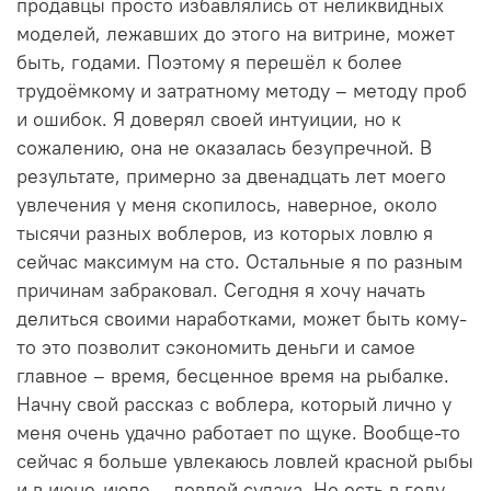
продавцы просто избавлялись от неликвидных
моделей, лежавших до этого на витрине, может
быть, годами. Поэтому я перешёл к более
трудоёмкому и затратному методу – методу проб
и ошибок. Я доверял своей интуиции, но к
сожалению, она не оказалась безупречной. В
результате, примерно за двенадцать лет моего
увлечения у меня скопилось, наверное, около
тысячи разных воблеров, из которых ловлю я
сейчас максимум на сто. Остальные я по разным
причинам забраковал. Сегодня я хочу начать
делиться своими наработками, может быть кому-
то это позволит сэкономить деньги и самое
главное – время, бесценное время на рыбалке.
Начну свой рассказ с воблера, который лично у
меня очень удачно работает по щуке. Вообще-то
сейчас я больше увлекаюсь ловлей красной рыбы
и в июне-июле – ловлей судака. Но есть в году