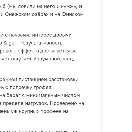
ыб (мы ловили на него и кумжу, и
 и Онежском озёрах и на Финском
и с паузами, интерес добычи
p & go". Результативность
рового эффекта достигается за
вляет ощутимый шумовой след,
ренной дистанцией расстановки.
ную подсечку трофея.
 на берег с минимальным числом
а пределе нагрузок. Проверено на
чень уж крупных трофеев на
скает выбор под все возможные