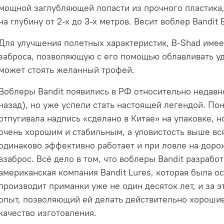
мощной заглубляющей лопасти из прочного пластика,
на глубину от 2-х до 3-х ме
Для улучшения полетных характеристик, B-Shad имее
заброса, позволяющую с его помощью облавливать уд
может стоять желанный трофей.
Воблеры Bandit
появились в РФ относительно недавно
назад), но уже успели стать настоящей легендой. По
отпугивала надпись «сделано в Китае» на упаковке, 
очень хорошим и стабильным, а уловистость выше вся
одинаково эффективно работает и при ловле на дорож
взаброс. Всё дело в том, что воблеры Bandit разрабо
американская компания Bandit Lures, которая была ос
производит приманки уже не один десяток лет, и за 
опыт, позволяющий ей делать действительно хороши
качество изготовления.