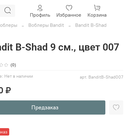
Профиль
Избранное
Корзина
облеры
Воблеры Bandit
Bandit B-Shad
dit B-Shad 9 см., цвет 007
(0)
е:
Нет в наличии
арт.
BanditB-Shad007
0 ₽
Предзаказ
аказ