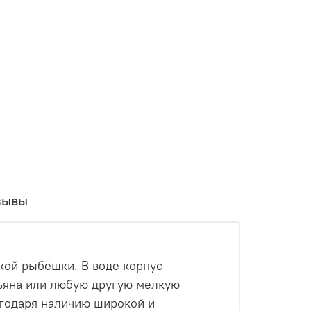
зывы
кой рыбёшки. В воде к
орпус
ьяна или любую другую мелкую
агодаря наличию широкой и