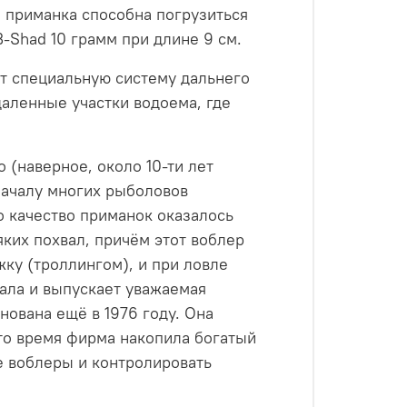
 приманка способна погрузиться
тров. Весит воблер Bandit B-Shad 10 грамм при длине 9 см.
т специальную систему дальнего
аленные участки водоема, где
 (наверное, около 10-ти лет
началу многих рыболовов
но качество приманок оказалось
ких похвал, причём этот воблер
ку (троллингом), и при ловле
тала и выпускает уважаемая
нована ещё в 1976 году. Она
это время фирма накопила богатый
е воблеры и контролировать