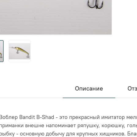
Описание
От
Воблер Bandit B-Shad - это прекрасный имитатор мел
приманки внешне напоминает ряпушку, корюшку, гол
рыбку - основную добычу для крупных хищников. Бл