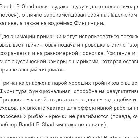
Bandit B-Shad ловит судака, щуку и даже лососевых р
лосося), отлично зарекомендовал себя на Ладожском
заливе, а также на водоёмах Финляндии.
Для анимации приманки могут использоваться потяжк
вызывает твичинговая подача и проводка в стиле "sto
сохраняется и на равномерной проводке. Усиление иг
счет акустической камеры с шариками, которая оста
привлекающий хищников.
Приманка снабжена парой хороших тройников с выве
Фурнитура функциональная, способна на результатив
Прочностных свойств достаточно для вывода добычи
сходов, их вполне хватает для эффективной работы н
лососевых рыбах - крючки не разгибаются (правда, о
воблер Bandit B-Shad мы пока не ловили).
Разнообразие расцветок воблера Bandit B-Shad допу