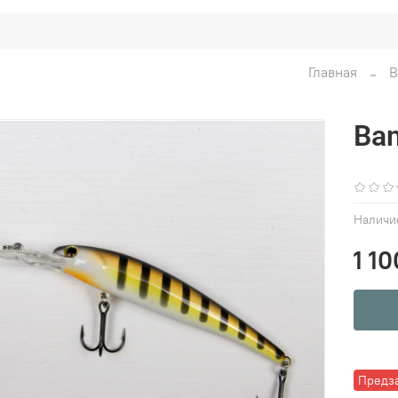
Главная
В
Ban
Наличи
1 10
Предз