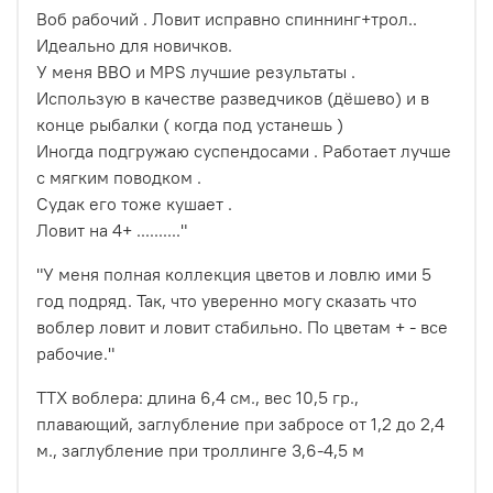
Воб рабочий . Ловит исправно спиннинг+трол..
Идеально для новичков.
У меня BBO и MPS лучшие результаты .
Использую в качестве разведчиков (дёшево) и в
конце рыбалки ( когда под устанешь )
Иногда подгружаю суспендосами . Работает лучше
с мягким поводком .
Судак его тоже кушает .
Ловит на 4+ .........."
"У меня полная коллекция цветов и ловлю ими 5
год подряд. Так, что уверенно могу сказать что
воблер ловит и ловит стабильно. По цветам + - все
рабочие."
ТТХ воблера: длина 6,4 см., вес 10,5 гр.,
плавающий, заглубление при забросе от 1,2 до 2,4
м., заглубление при троллинге 3,6-4,5 м