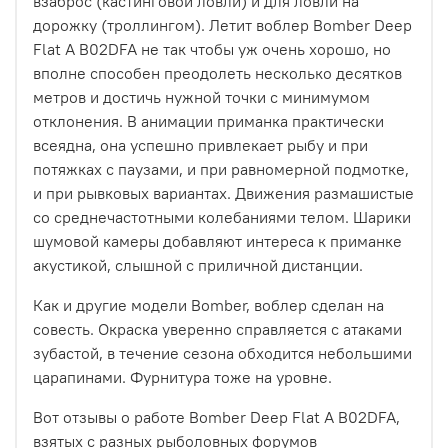
взаброс (кастинговой ловли) и для ловли на
дорожку (троллингом). Летит воблер Bomber Deep
Flat A B02DFA не так чтобы уж очень хорошо, но
вполне способен преодолеть несколько десятков
метров и достичь нужной точки с минимумом
отклонения. В анимации приманка практически
всеядна, она успешно привлекает рыбу и при
потяжках с паузами, и при равномерной подмотке,
и при рывковых вариантах. Движения размашистые
со среднечастотными колебаниями телом. Шарики
шумовой камеры добавляют интереса к приманке
акустикой, слышной с приличной дистанции.
Как и другие модели Bomber, воблер сделан на
совесть. Окраска уверенно справляется с атаками
зубастой, в течение сезона обходится небольшими
царапинами. Фурнитура тоже на уровне.
Вот отзывы о работе Bomber Deep Flat A B02DFA,
взятых с разных рыболовных форумов