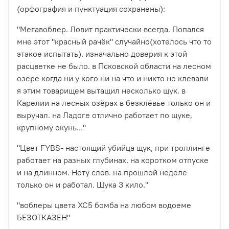
(орфография и пунктуация сохранены):
"Мегавоблер. Ловит практически всегда. Попался
мне этот "красный рачёк" случайно(хотелось что то
этакое испытать). изначально доверия к этой
расцветке не было. в Псковской области на лесном
озере когда ни у кого ни на что и никто не клевали
я этим товарищем вытащил несколько щук. в
Карелии на лесных озёрах в безклёвье только он и
выручал. на Ладоге отлично работает по щуке,
крупному окунь..."
"Цвет FYBS- настоящий убийца щук, при троллинге
работает на разных глубинах, на коротком отпуске
и на длинном. Нету слов. на прошлой неделе
только он и работал. Щука 3 кило."
"воблеры цвета ХС5 бомба на любом водоеме
БЕЗОТКАЗЕН"