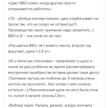
«Цвет ВВО ловит, когда другие просто
отказываются работать».
«ТS - убийца-киллер-маньяк, щюк отрабатывает на
троле так, что их скоро не останетцо!!!
Производство таких приманок надо запретить :)
ВВО и SI - тож ничё но не так»
«Расцветка BBO, нет живого места, второй год
выручает, щука 1-2,5 кг»
«SI у меня как поисковик - привлекает и щуку и
окуня на раз,особенно во время рассвета(видать
внутренняя серебристая вставка делает свое дело)
.Поклевки частые,на глубинах до 3 метров,очень
неплох на троллинге...без улова с ним сложно
остаться :-).Максимальная щука на него была,пока
т.к. купил в начале сезона,1,5кг».
«Воблер норм. Рапала. джакал. юзури молчали -