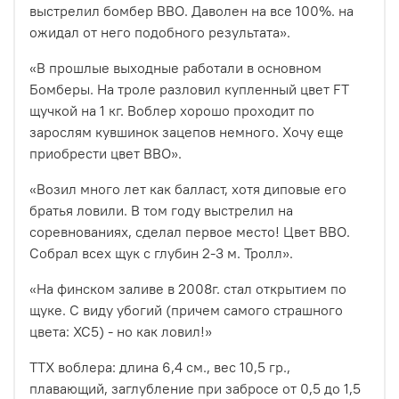
выстрелил бомбер ВВО. Даволен на все 100%. на
ожидал от него подобного результата».
«В прошлые выходные работали в основном
Бомберы. На троле разловил купленный цвет FT
щучкой на 1 кг. Воблер хорошо проходит по
зарослям кувшинок зацепов немного. Хочу еще
приобрести цвет BBO».
«Возил много лет как балласт, хотя диповые его
братья ловили. В том году выстрелил на
соревнованиях, сделал первое место! Цвет BBO.
Собрал всех щук с глубин 2-3 м. Тролл».
«На финском заливе в 2008г. стал открытием по
щуке. С виду убогий (причем самого страшного
цвета: XC5) - но как ловил!»
ТТХ воблера: длина 6,4 см., вес 10,5 гр.,
плавающий, заглубление при забросе от 0,5 до 1,5