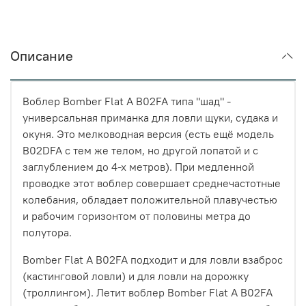
Описание
Воблер Bomber Flat A B02FA типа "шад" -
универсальная приманка для ловли щуки, судака и
окуня. Это мелководная версия (есть ещё модель
B02DFA с тем же телом, но другой лопатой и с
заглублением до 4-х метров). При медленной
проводке этот воблер совершает среднечастотные
колебания, обладает положительной плавучестью
и рабочим горизонтом от половины метра до
полутора.
Bomber Flat A B02FA подходит и для ловли взаброс
(кастинговой ловли) и для ловли на дорожку
(троллингом). Летит воблер Bomber Flat A B02FA