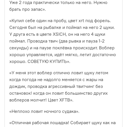
Уже 2 года практически только на него. Нужно
брать про запас
».
«Купил себе один на пробу, цвет xrt под форель.
Сегодня был на рыбалке и поймал на него 2 щуки.
У друга есть в цвете XSICH, он на него 4 щуки
поймал. Проводка твич (два рывка и пауза 1-2
секунды) и на паузе поклёвка происходит. Воблер
хорошо управляется, идёт мягко, летит достаточно
хорошо. СОВЕТУЮ КУПИТЬ
».
«У меня этот воблер отлично ловит щуку летом
когда погода не надолго меняется с жары на
дождик, проводка агрессивный твитчинг без
остановок! когда он ловит большинство других
воблеров молчит! Цвет XFTB».
«Неплохо ловит ночного судака
».
«Отличная рабочая лошадка! Собирает щуку как на