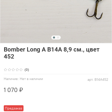
Bomber Long A B14A 8,9 см., цвет
452
(0)
Наличие:
Нет в наличии
арт.
B14A452
1 070 ₽
Предзаказ