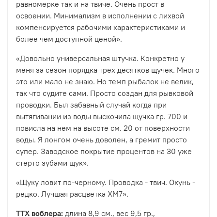
равномерке так и на твиче. Очень прост в
освоении. Минимализм в исполнении с лихвой
компенсируется рабочими характеристиками и
более чем доступной ценой».
«Довольно универсальная штучка. Конкретно у
меня за сезон порядка трех десятков щучек. Много
это или мало не знаю. Но темп рыбалок не велик,
так что судите сами. Просто создан для рывковой
проводки. Был забавный случай когда при
вытягивании из воды выскочила щучка гр. 700 и
повисла на нем на высоте см. 20 от поверхности
воды. Я лонгом очень доволен, а гремит просто
супер. Заводское покрытие процентов на 30 уже
стерто зубами щук
».
«Щуку ловит по-черному. Проводка - твич. Окунь -
редко. Лучшая расцветка ХМ7
».
ТТХ воблера:
длина 8,9 см., вес 9,5 гр.,