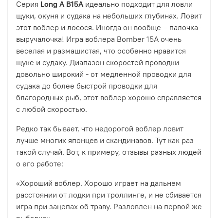
Серия
Long A B15A
идеально подходит для ловли
щуки, окуня и судака на небольших глубинах.
Ловит
этот воблер и лосося. Иногда он вообще – палочка-
выручалочка! Игра воблера Bomber 15A очень
веселая и размашистая, что особенно нравится
щуке и судаку. Диапазон скоростей проводки
довольно широкий - от медленной проводки для
судака до более быстрой проводки для
благородных рыб, этот воблер хорошо справляется
с любой скоростью.
Редко так бывает, что недорогой воблер ловит
лучше многих японцев и скандинавов. Тут как раз
такой случай. Вот, к примеру, отзывы разных людей
о его работе:
«Хороший воблер. Хорошо играет на дальнем
расстоянии от лодки при троллинге, и не сбивается
игра при зацепах об траву. Разловлен на первой же
рыбалке».