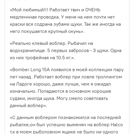
«Мой любимый!!!
Работает твич и ОЧЕНЬ
медленнная проводка. У меня на нем почти нет
краски вся содрана зубами щуки. Так же иногда на
него покушается крупный окунь».
«Реально клевый воблер. Рыбачил на
водохранилище. 5 первых забросов - 3 щуки. Одна
из них трофейная на 10.5 кг.
».
«Bomber Long 15A появился в моей коллекции пару
лет назад. Работает воблер при ловле троллингом
на Ладоге хорошо, даже лучше, чем я ожидал
изначально. Попадаются в основном хорошие
судаки, иногда щука. Могу смело советовать
данный воблер».
«С данным воблером познакомился на последней
рыбалке,он был успешно выменян на воблер Halco
т.к в моем рыболовном ящике не было ни одного