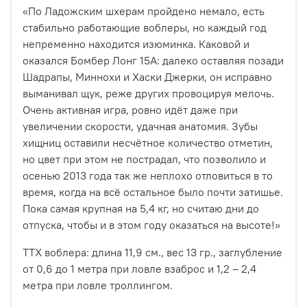
«По Ладожским шхерам пройдено немало, есть
стабильно работающие воблеры, но каждый год
непременно находится изюминка. Каковой и
оказался Бомбер Лонг 15А: далеко оставляя позади
Шадрапы, Миннохи и Хаски Джерки, он исправно
выманивал щук, реже других провоцируя мелочь.
Очень активная игра, ровно идёт даже при
увеличении скорости, удачная анатомия. Зубы
хищниц оставили несчётное количество отметин,
но цвет при этом не пострадал, что позволило и
осенью 2013 года так же неплохо отловиться в то
время, когда на всё остальное было почти затишье.
Пока самая крупная на 5,4 кг, но считаю дни до
отпуска, чтобы и в этом году оказаться на высоте!»
ТТХ воблера: длина 11,9 см., вес 13 гр., заглубление
от 0,6 до 1 метра при ловле взаброс и 1,2 – 2,4
м
етра при ловле троллингом.