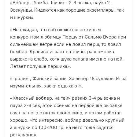
«Воблер - бомба. Твичинг 2-3 рывка, пауза 2-
3секунды. Кидаются как хорошие экземпляры, так
и шнурки».
«Не ожидал, что воб окажется не хилым
конкурентом любимцу Першу от Сальмо
Вчера при
сильнейшем ветре если не ловил перш, то ловил
бомбер. Красиво играет на твиче, равномерка
выражена слабо, хотя щука хапала именно на ней.
Летает получше першика».
«Тролинг, Финский залив. За вечер 18 судаков. Игра
изумительная, хаски отдыхают».
«Классный воблер, на твич резких 3-4 рывочка и
пауза 2-3 сек, этой осенью на первой же рыбалке
взял на него с пяток около кило, и потом работал
хорошо. Что интересно, воблер довольно крупный
а шнурки по 100-200 гр. на него тоже садятся
регулярно
».