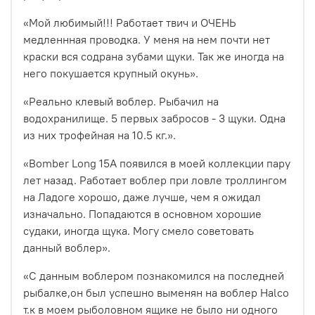
«Мой любимый!!!
Работает твич и ОЧЕНЬ
медленнная проводка. У меня на нем почти нет
краски вся содрана зубами щуки. Так же иногда на
него покушается крупный окунь».
«Реально клевый воблер. Рыбачил на
водохранилище. 5 первых забросов - 3 щуки. Одна
из них трофейная на 10.5 кг.
».
«Bomber Long 15A появился в моей коллекции пару
лет назад. Работает воблер при ловле троллингом
на Ладоге хорошо, даже лучше, чем я ожидал
изначально. Попадаются в основном хорошие
судаки, иногда щука. Могу смело советовать
данный воблер».
«С данным воблером познакомился на последней
рыбалке,он был успешно выменян на воблер Halco
т.к в моем рыболовном ящике не было ни одного