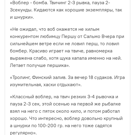
«Воблер - бомба. Твичинг 2-3 рывка, пауза 2-
3секунды. Кидаются как хорошие экземпляры, так
и шнурки».
«Не ожидал, что воб окажется не хилым
конкурентом любимцу Першу от Сальмо
Вчера при
сильнейшем ветре если не ловил перш, то ловил
бомбер. Красиво играет на твиче, равномерка
выражена слабо, хотя щука хапала именно на ней.
Летает получше першика».
«Тролинг, Финский залив. За вечер 18 судаков. Игра
изумительная, хаски отдыхают».
«Классный воблер, на твич резких 3-4 рывочка и
пауза 2-3 сек, этой осенью на первой же рыбалке
взял на него с пяток около кило, и потом работал
хорошо. Что интересно, воблер довольно крупный
а шнурки по 100-200 гр. на него тоже садятся
регулярно
».