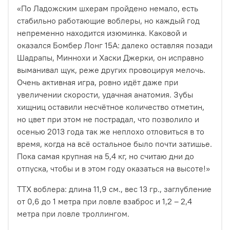
«По Ладожским шхерам пройдено немало, есть
стабильно работающие воблеры, но каждый год
непременно находится изюминка. Каковой и
оказался Бомбер Лонг 15А: далеко оставляя позади
Шадрапы, Миннохи и Хаски Джерки, он исправно
выманивал щук, реже других провоцируя мелочь.
Очень активная игра, ровно идёт даже при
увеличении скорости, удачная анатомия. Зубы
хищниц оставили несчётное количество отметин,
но цвет при этом не пострадал, что позволило и
осенью 2013 года так же неплохо отловиться в то
время, когда на всё остальное было почти затишье.
Пока самая крупная на 5,4 кг, но считаю дни до
отпуска, чтобы и в этом году оказаться на высоте!»
ТТХ воблера: длина 11,9 см., вес 13 гр., заглубление
от 0,6 до 1 метра при ловле взаброс и 1,2 – 2,4
м
етра при ловле троллингом.