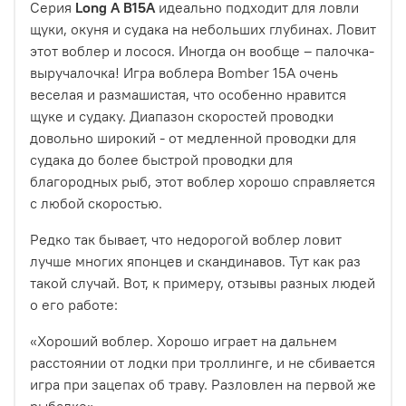
Серия
Long A B15A
идеально подходит для ловли
щуки, окуня и судака на небольших глубинах.
Ловит
этот воблер и лосося. Иногда он вообще – палочка-
выручалочка! Игра воблера Bomber 15A очень
веселая и размашистая, что особенно нравится
щуке и судаку. Диапазон скоростей проводки
довольно широкий - от медленной проводки для
судака до более быстрой проводки для
благородных рыб, этот воблер хорошо справляется
с любой скоростью.
Редко так бывает, что недорогой воблер ловит
лучше многих японцев и скандинавов. Тут как раз
такой случай. Вот, к примеру, отзывы разных людей
о его работе:
«Хороший воблер. Хорошо играет на дальнем
расстоянии от лодки при троллинге, и не сбивается
игра при зацепах об траву. Разловлен на первой же
рыбалке».