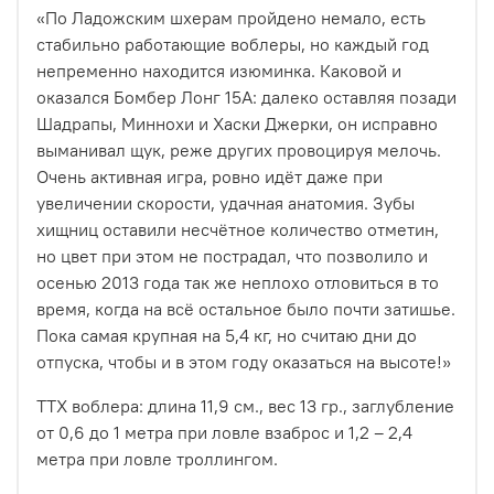
«По Ладожским шхерам пройдено немало, есть
стабильно работающие воблеры, но каждый год
непременно находится изюминка. Каковой и
оказался Бомбер Лонг 15А: далеко оставляя позади
Шадрапы, Миннохи и Хаски Джерки, он исправно
выманивал щук, реже других провоцируя мелочь.
Очень активная игра, ровно идёт даже при
увеличении скорости, удачная анатомия. Зубы
хищниц оставили несчётное количество отметин,
но цвет при этом не пострадал, что позволило и
осенью 2013 года так же неплохо отловиться в то
время, когда на всё остальное было почти затишье.
Пока самая крупная на 5,4 кг, но считаю дни до
отпуска, чтобы и в этом году оказаться на высоте!»
ТТХ воблера: длина 11,9 см., вес 13 гр., заглубление
от 0,6 до 1 метра при ловле взаброс и 1,2 – 2,4
м
етра при ловле троллингом.