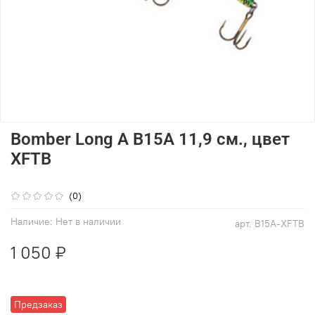
Bomber Long A B15A 11,9 см., цвет
XFTB
(0)
Наличие:
Нет в наличии
арт.
B15A-XFTB
1 050 ₽
Предзаказ