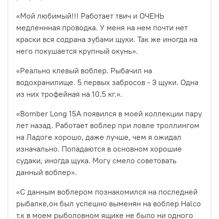
«Мой любимый!!!
Работает твич и ОЧЕНЬ
медленнная проводка. У меня на нем почти нет
краски вся содрана зубами щуки. Так же иногда на
него покушается крупный окунь».
«Реально клевый воблер. Рыбачил на
водохранилище. 5 первых забросов - 3 щуки. Одна
из них трофейная на 10.5 кг.
».
«Bomber Long 15A появился в моей коллекции пару
лет назад. Работает воблер при ловле троллингом
на Ладоге хорошо, даже лучше, чем я ожидал
изначально. Попадаются в основном хорошие
судаки, иногда щука. Могу смело советовать
данный воблер».
«С данным воблером познакомился на последней
рыбалке,он был успешно выменян на воблер Halco
т.к в моем рыболовном ящике не было ни одного