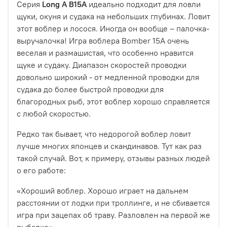
Серия
Long A B15A
идеально подходит для ловли
щуки, окуня и судака на небольших глубинах.
Ловит
этот воблер и лосося. Иногда он вообще – палочка-
выручалочка! Игра воблера Bomber 15A очень
веселая и размашистая, что особенно нравится
щуке и судаку. Диапазон скоростей проводки
довольно широкий - от медленной проводки для
судака до более быстрой проводки для
благородных рыб, этот воблер хорошо справляется
с любой скоростью.
Редко так бывает, что недорогой воблер ловит
лучше многих японцев и скандинавов. Тут как раз
такой случай. Вот, к примеру, отзывы разных людей
о его работе:
«Хороший воблер. Хорошо играет на дальнем
расстоянии от лодки при троллинге, и не сбивается
игра при зацепах об траву. Разловлен на первой же
рыбалке».