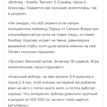
«Воблер - бомба. Твичинг 2-3 рывка, пауза 2-
3секунды. Кидаются как хорошие экземпляры, так
и шнурки».
«Не ожидал, что воб окажется не хилым
конкурентом любимцу Першу от Сальмо
Вчера при
сильнейшем ветре если не ловил перш, то ловил
бомбер. Красиво играет на твиче, равномерка
выражена слабо, хотя щука хапала именно на ней.
Летает получше першика».
«Тролинг, Финский залив. За вечер 18 судаков. Игра
изумительная, хаски отдыхают».
«Классный воблер, на твич резких 3-4 рывочка и
пауза 2-3 сек, этой осенью на первой же рыбалке
взял на него с пяток около кило, и потом работал
хорошо. Что интересно, воблер довольно крупный
а шнурки по 100-200 гр. на него тоже садятся
регулярно
».