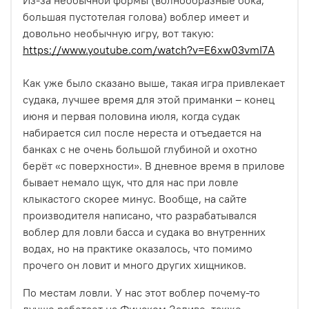
большая пустотелая голова) воблер имеет и
довольно необычную игру, вот такую:
https://www.youtube.com/watch?v=E6xw03vmI7A
Как уже было сказано выше, такая игра привлекает
судака, лучшее время для этой приманки – конец
июня и первая половина июля, когда судак
набирается сил после нереста и отъедается на
банках с не очень большой глубиной и охотно
берёт «с поверхности». В дневное время в прилове
бывает немало щук, что для нас при ловле
клыкастого скорее минус.
Вообще, на сайте
производителя написано, что разрабатывался
воблер для ловли басса и судака во внутренних
водах, но на практике оказалось, что помимо
прочего он ловит и много других хищников.
По местам ловли. У нас этот воблер почему-то
лучше работает на Финском Заливе, также