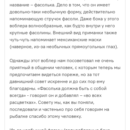
название – фасолька. Дело в том, что он имеет
довольно-таки необычную форму, действительно
напоминающую стручок фасоли. Даже бока у этого
воблера волнообразные, как будто внутри у него
крупные фасолины. Внешний вид приманки также
чуть-чуть напоминает мексиканские маски
(наверное, из-за необычных прямоугольных глаз).
Однажды этот воблер нам посоветовал не очень
приятный в общении человек, с которым теперь мы
предпочитаем видеться пореже, но за тот
давнишний совет искренне и до сих пор ему
благодарны. «Фасолька должна быть с собой
всегда» - говорил он и добавлял – «во всех
расцветках». Совету мы, как вы поняли,
последовали и частенько про себя говорим на
рыбалке спасибо этому человеку.
Из-за необычной формы (волнообразные бока,