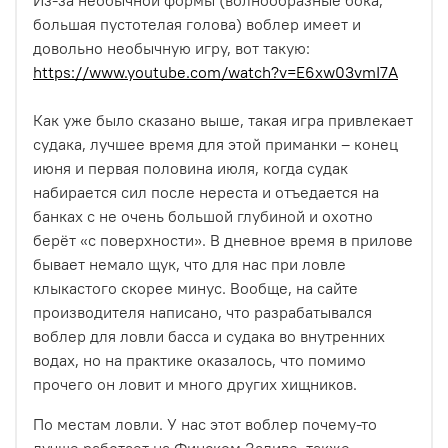
большая пустотелая голова) воблер имеет и
довольно необычную игру, вот такую:
https://www.youtube.com/watch?v=E6xw03vmI7A
Как уже было сказано выше, такая игра привлекает
судака, лучшее время для этой приманки – конец
июня и первая половина июля, когда судак
набирается сил после нереста и отъедается на
банках с не очень большой глубиной и охотно
берёт «с поверхности». В дневное время в прилове
бывает немало щук, что для нас при ловле
клыкастого скорее минус.
Вообще, на сайте
производителя написано, что разрабатывался
воблер для ловли басса и судака во внутренних
водах, но на практике оказалось, что помимо
прочего он ловит и много других хищников.
По местам ловли. У нас этот воблер почему-то
лучше работает на Финском Заливе, также