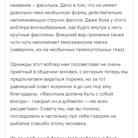
название – фасолька. Дело в том, что он имеет
довольно-таки необычную форму, действительно
напоминающую стручок фасоли. Даже бока у этого
воблера волнообразные, как будто внутри у него
крупные фасолины. Внешний вид приманки также
чуть-чуть напоминает мексиканские маски
(наверное, из-за необычных прямоугольных глаз).
Однажды этот воблер нам посоветовал не очень
приятный в общении человек, с которым теперь мы
предпочитаем видеться пореже, но за тот
давнишний совет искренне и до сих пор ему
благодарны. «Фасолька должна быть с собой
всегда» - говорил он и добавлял – «во всех
расцветках». Совету мы, как вы поняли,
последовали и частенько про себя говорим на
рыбалке спасибо этому человеку.
Из-за необычной формы (волнообразные бока,