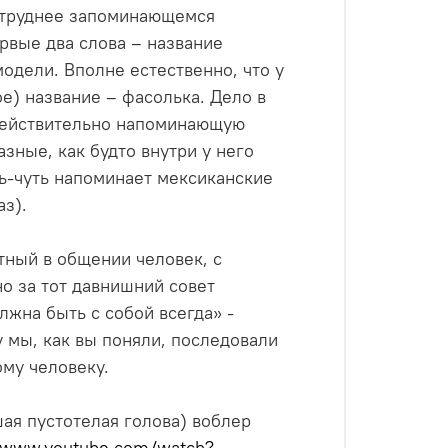
 труднее запоминающемся
рвые два слова – название
одели. Вполне естественно, что у
ое) название – фасолька. Дело в
 действительно напоминающую
зные, как будто внутри у него
ь-чуть напоминает мексиканские
аз).
тный в общении человек, с
о за тот давнишний совет
лжна быть с собой всегда» -
у мы, как вы поняли, последовали
ому человеку.
ая пустотелая голова) воблер
//www.youtube.com/watch?