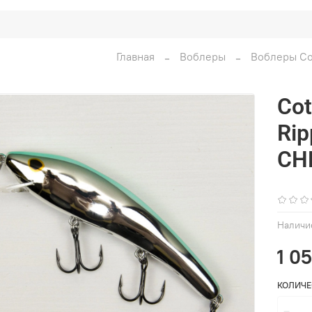
Главная
Воблеры
Воблеры Co
Cot
Rip
CH
Наличи
1 0
КОЛИЧЕ