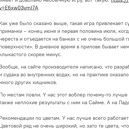
v=E6xw03vmI7A
Как уже было сказано выше, такая игра привлекает с
приманки – конец июня и первая половина июля, когд
нереста и отъедается на банках с не очень большой г
поверхности». В дневное время в прилове бывает нем
клыкастого скорее минус.
Вообще, на сайте производителя написано, что разра
и судака во внутренних водах, но на практике оказал
много других хищников.
По местам ловли. У нас этот воблер почему-то лучше
также неплохие результаты с ним на Сайме. А на Ладо
Рекомендации по цветам. У нас лучше всего работает 
Цветовой ряд не очень широкий, но зато те цвета, что 