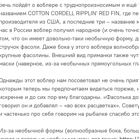
речь пойдёт о воблере с труднопроизносимым и ещё
названием COTTON CORDELL RIPPLIN' RED FIN, где пе
производителя из США, а последние три – название м
нас в России воблер получил народное (и очень точн
том, что он имеет довольно-таки необычную форму,
стручок фасоли. Даже бока у этого воблера волнообра
крупные фасолины. Внешний вид приманки также чут
маски (наверное, из-за необычных прямоугольных гл
Однажды этот воблер нам посоветовал не очень прия
которым теперь мы предпочитаем видеться пореже, н
искренне и до сих пор ему благодарны. «Фасолька до
говорил он и добавлял – «во всех расцветках». Совет
и частенько про себя говорим на рыбалке спасибо эт
Из-за необычной формы (волнообразные бока, больш
имеет и довольно необычную игру, вот такую:
https: