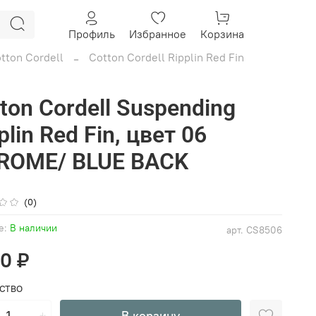
Профиль
Избранное
Корзина
tton Cordell
Cotton Cordell Ripplin Red Fin
ton Cordell Suspending
plin Red Fin, цвет 06
ROME/ BLUE BACK
(0)
е:
В наличии
арт.
CS8506
50 ₽
СТВО
В корзину