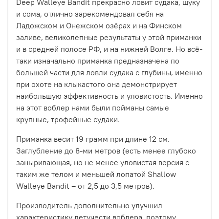
Deep Walleye Bandit прекрасно ловит судака, щуку
и сома, отлично зарекомендовал себя на
Ладожском и Онежском озёрах и на Финском
заливе, великолепные результаты у этой приманки
и в средней полосе РФ, и на нижней Волге. Но всё-
таки изначально приманка предназначена по
большей части для ловли судака с глубины, именно
при охоте на клыкастого она демонстрирует
наибольшую эффективность и уловистость. Именно
на этот воблер нами были пойманы самые
крупные, трофейные судаки.
Приманка весит 19 грамм при длине 12 см.
Заглубление до 8-ми метров (есть менее глубоко
заныривающая, но не менее уловистая версия с
таким же телом и меньшей лопатой Shallow
Walleye Bandit – от 2,5 до 3,5 метров).
Производитель дополнительно улучшил
характеристику летучести воблера, поэтому