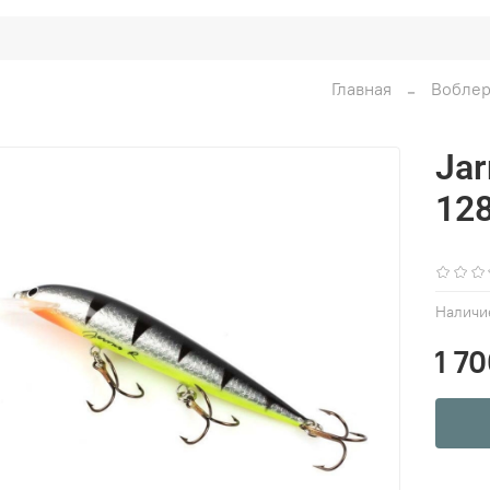
Главная
Вобле
Jar
12
Наличи
1 7