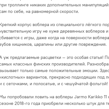
при троллинге никаких дополнительных манипуляций 
сам по себе, на равномерной скорости.
Крепкий корпус воблера из специального лёгкого по
чувствительную игру не хуже деревянных воблеров и 
сбивается с игры, даже когда на поверхности воблер
зубов хищников, царапины или другие повреждения.
А уж предлагаемые расцветки — это особая статья! П
самых классных финских производителей. Разнообра
вызывает только самые положительные эмоции. Здесь
«кислотных» вариантов, прекрасно подходящих под ло
и с сеточками, и полосатые, и с чешуйчатой фольгой
Мы попробовали ловить на воблеры Jarmo Karikko 11 
сезоне 2018-го года приобрели несколько штук для т