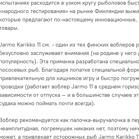
испытаниях расходится в узком кругу рыболовов быст
«народного тестирования» на рынке Финляндии выжи
которые предлагают по-настоящему инновационные,
товары.
Jarmo Karikko 11 см. - один из тех финских воблеров
безусловно заслуживает внимания (на родине у него 
популярность). Эта приманка разработана специально
лососевых рыб. Благодаря лопатке специальной фо
привлекательную для хищников игру и быстро погруж
проводки (работает воблер Jarmo 11 в среднем горизо
зависимости от отпуска — и в большинстве случаев эт
судака можно поймать почти всегда).
Воблер рекомендуется как палочка-выручалочка в пер
неамплитудная, погремушек никаких нет, поэтому нич
может, а привлекает осторожных рыб Jarmo Karikko 11