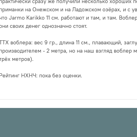
практически сразу же получили несколько хороших п
приманки на Онежском и на Ладожском озёрах, и с 
что Jarmo Karikko 11 см. работают и там, и там. Вобл
они своих денег однозначно стоят.
ТТХ воблера: вес 9 гр., длина 11 см., плавающий, заг
производителем - 2 метра, но на наш взгляд воблер м
трёх метров).
Рейтинг НХНЧ: пока без оценки.