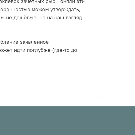
оклёвок зачётных рыб. Гоняли эти
уверенностью можем утверждать,
еры не дешёвые, но на наш взгляд
лубление заявленное
ожет идти поглубже (где-то до