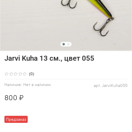
Jarvi Kuha 13 см., цвет 055
(0)
Наличие:
Нет в наличии
арт.
JarviKuha055
800 ₽
Предзаказ