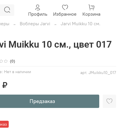
Профиль
Избранное
Корзина
леры
Воблеры Jarvi
Jarvi Muikku 10 см.
vi Muikku 10 см., цвет 017
(0)
е:
Нет в наличии
арт.
JMuikku10_017
 ₽
Предзаказ
аказ