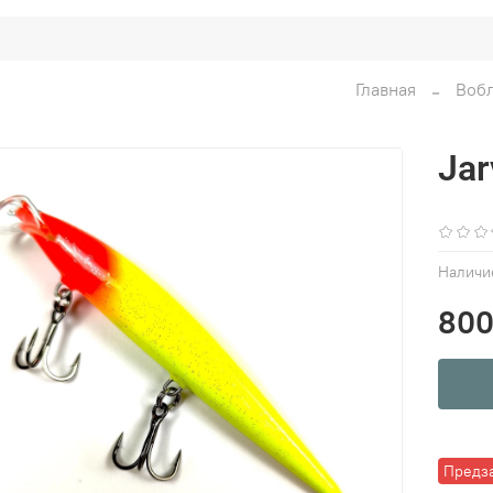
Главная
Воб
Jar
Наличи
800
Предз