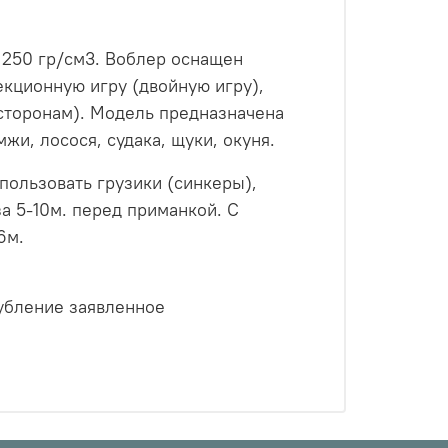
 250 гр/см3. Воблер оснащен
екционную игру (двойную игру),
сторонам). Модель предназначена
жи, лосося, судака, щуки, окуня.
пользовать грузики (синкеры),
за 5-10м. перед приманкой. С
6м.
глубление заявленное