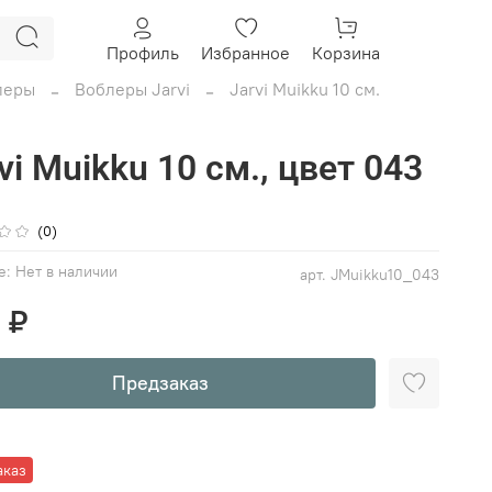
Профиль
Избранное
Корзина
леры
Воблеры Jarvi
Jarvi Muikku 10 см.
vi Muikku 10 см., цвет 043
(0)
е:
Нет в наличии
арт.
JMuikku10_043
 ₽
Предзаказ
аказ