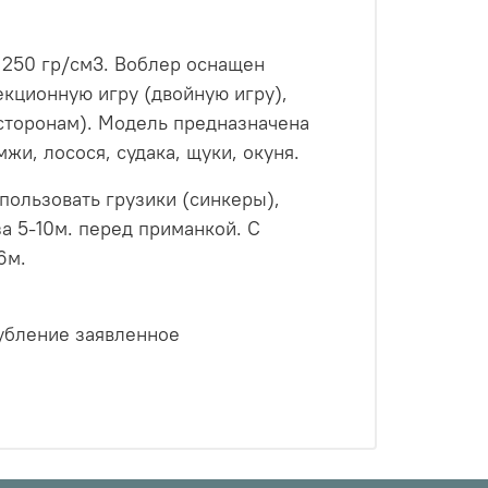
 250 гр/см3. Воблер оснащен
екционную игру (двойную игру),
сторонам). Модель предназначена
жи, лосося, судака, щуки, окуня.
пользовать грузики (синкеры),
за 5-10м. перед приманкой. С
6м.
глубление заявленное