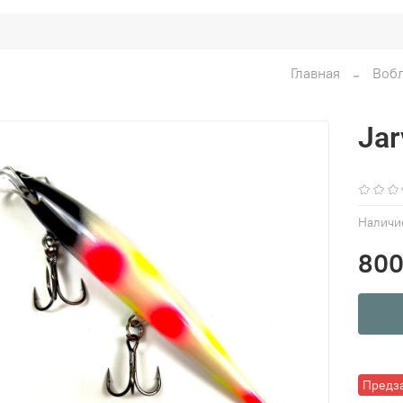
Главная
Воб
Jar
Наличи
800
Предз