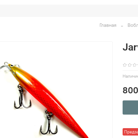
Главная
Воб
Jar
Наличи
800
Предз