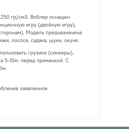
 250 гр/см3. Воблер оснащен
екционную игру (двойную игру),
сторонам). Модель предназначена
жи, лосося, судака, щуки, окуня.
пользовать грузики (синкеры),
за 5-10м. перед приманкой. С
6м.
глубление заявленное