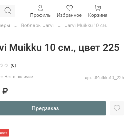
Профиль
Избранное
Корзина
леры
Воблеры Jarvi
Jarvi Muikku 10 см.
vi Muikku 10 см., цвет 225
(0)
е:
Нет в наличии
арт.
JMuikku10_225
 ₽
Предзаказ
аказ