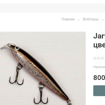
Главная
Воблеры
Jar
цве
Наличи
800