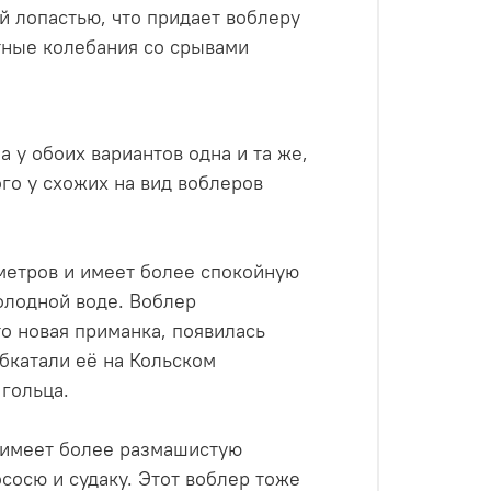
й лопастью, что придает воблеру
тные колебания со срывами
а у обоих вариантов одна и та же,
ого у схожих на вид воблеров
метров и имеет более спокойную
холодной воде. Воблер
о новая приманка, появилась
обкатали её на Кольском
 гольца.
 имеет более размашистую
ососю и судаку. Этот воблер тоже