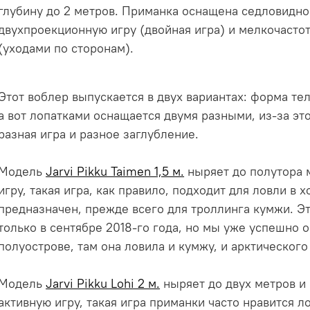
глубину до 2 метров. Приманка оснащена седловидно
двухпроекционную игру (двойная игра) и мелкочасто
(уходами по сторонам).
Этот воблер выпускается в двух вариантах: форма тел
а вот лопатками оснащается двумя разными, из-за эт
разная игра и разное заглубление.
Модель
Jarvi Pikku Taimen 1,5 м.
ныряет до полутора 
игру, такая игра, как правило, подходит для ловли в 
предназначен, прежде всего для троллинга кумжи. Эт
только в сентябре 2018-го года, но мы уже успешно 
полуострове, там она ловила и кумжу, и арктического
Модель
Jarvi Pikku Lohi 2 м.
ныряет до двух метров и
активную игру, такая игра приманки часто нравится л