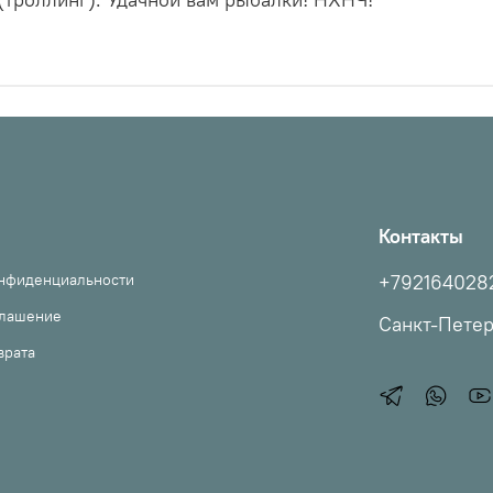
Контакты
онфиденциальности
+792164028
глашение
Санкт-Пете
врата