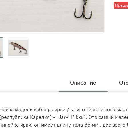
Предз
Описание
От
Новая модель воблера ярви / jarvi от известного мас
(республика Карелия) - "Jarvi Pikku". Это самый мал
линейке ярви, он имеет длину тела 85 мм., вес всего 