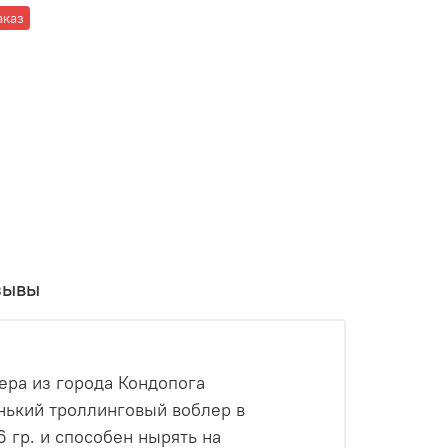
аказ
зывы
тера из города Кондопога
енький троллинговый воблер в
6 гр. и способен нырять на