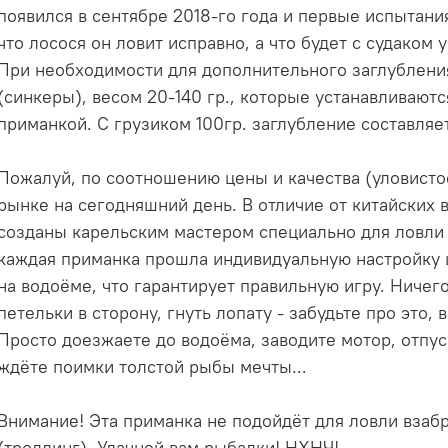
появился в сентябре 2018-го года и первые испытани
что лосося он ловит исправно, а что будет с судаком 
При необходимости для дополнительного заглублени
(синкеры), весом 20-140 гр., которые устанавливаются
приманкой. С грузиком 100гр. заглубление составляе
Пожалуй, по соотношению цены и качества (уловисто
рынке на сегодняшний день. В отличие от китайских 
созданы карельским мастером специально для ловли в
каждая приманка прошла индивидуальную настройку 
на водоёме, что гарантирует правильную игру. Ничего
петельки в сторону, гнуть лопату - забудьте про это, 
Просто доезжаете до водоёма, заводите мотор, отпус
ждёте поимки толстой рыбы мечты...
Внимание! Эта приманка не подойдёт для ловли взабр
(троллинг). Удачной вам рыбалки! НХНЧ!