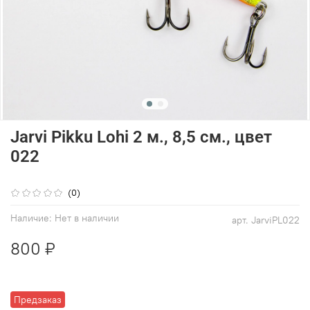
Jarvi Pikku Lohi 2 м., 8,5 см., цвет
022
(0)
Наличие:
Нет в наличии
арт.
JarviPL022
800 ₽
Предзаказ