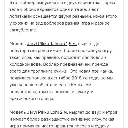
Этот воблер выпускается в двух вариантах: форма
тела у обоих вариантов одна и та же, а вот
лопатками оснащается двумя разными, из-за этого
у схожих на вид воблеров разная игра и разное
заглубление.
Модель
Jarvi Pikku Taimen 1,5 м.
ныряет до
полутора метров и имеет более спокойную игру,
такая игра, как правило, подходит для ловли в
холодной воде. Воблер предназначен, прежде
всего для троллинга кумжи. Это новая приманка,
появилась только в сентябре 2018-го года, но мы
уже успешно обкатали её на Кольском
полуострове, там она ловила и кумжу, и
арктического гольца.
Модель
Jarvi Pikku Lohi 2 м.
ныряет до двух метров
и имеет более размашистую активную игру, такая
игра приманки часто нравится лососю и судаку.