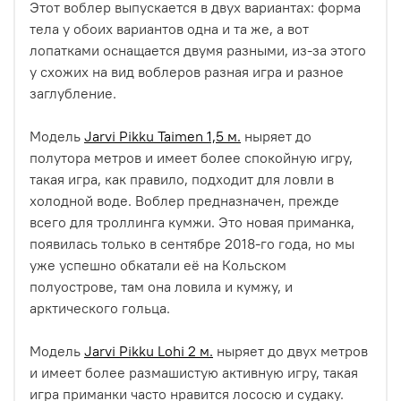
Этот воблер выпускается в двух вариантах: форма
тела у обоих вариантов одна и та же, а вот
лопатками оснащается двумя разными, из-за этого
у схожих на вид воблеров разная игра и разное
заглубление.
Модель
Jarvi Pikku Taimen 1,5 м.
ныряет до
полутора метров и имеет более спокойную игру,
такая игра, как правило, подходит для ловли в
холодной воде. Воблер предназначен, прежде
всего для троллинга кумжи. Это новая приманка,
появилась только в сентябре 2018-го года, но мы
уже успешно обкатали её на Кольском
полуострове, там она ловила и кумжу, и
арктического гольца.
Модель
Jarvi Pikku Lohi 2 м.
ныряет до двух метров
и имеет более размашистую активную игру, такая
игра приманки часто нравится лососю и судаку.