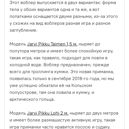
Этот воблер выпускается в двух вариантах: форма
тела у обоих вариантов одна и та же, а вот
лопатками оснащается двумя разными, из-за этого
у схожих на вид воблеров разная игра и разное
заглубление.
Модель
Jarvi Pikku Taimen 1,5 м.
ныряет до
полутора метров и имеет более спокойную игру,
такая игра, как правило, подходит для ловли в
холодной воде. Воблер предназначен, прежде
всего для троллинга кумжи. Это новая приманка,
появилась только в сентябре 2018-го года, но мы
уже успешно обкатали её на Кольском
полуострове, там она ловила и кумжу, и
арктического гольца.
Модель
Jarvi Pikku Lohi 2 м.
ныряет до двух метров
и имеет более размашистую активную игру, такая
игра приманки часто нравится лососю и судаку.