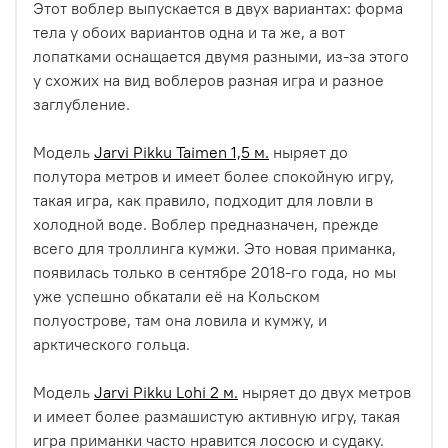
Этот воблер выпускается в двух вариантах: форма
тела у обоих вариантов одна и та же, а вот
лопатками оснащается двумя разными, из-за этого
у схожих на вид воблеров разная игра и разное
заглубление.
Модель
Jarvi Pikku Taimen 1,5 м.
ныряет до
полутора метров и имеет более спокойную игру,
такая игра, как правило, подходит для ловли в
холодной воде. Воблер предназначен, прежде
всего для троллинга кумжи. Это новая приманка,
появилась только в сентябре 2018-го года, но мы
уже успешно обкатали её на Кольском
полуострове, там она ловила и кумжу, и
арктического гольца.
Модель
Jarvi Pikku Lohi 2 м.
ныряет до двух метров
и имеет более размашистую активную игру, такая
игра приманки часто нравится лососю и судаку.