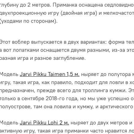
глубину до 2 метров. Приманка оснащена седловидно
двухпроекционную игру (двойная игра) и мелкочасто
(уходами по сторонам).
Этот воблер выпускается в двух вариантах: форма тел
а вот лопатками оснащается двумя разными, из-за эт
разная игра и разное заглубление.
Модель
Jarvi Pikku Taimen 1,5 м.
ныряет до полутора 
игру, такая игра, как правило, подходит для ловли в 
предназначен, прежде всего для троллинга кумжи. Эт
только в сентябре 2018-го года, но мы уже успешно 
полуострове, там она ловила и кумжу, и арктического
Модель
Jarvi Pikku Lohi 2 м.
ныряет до двух метров и
активную игру, такая игра приманки часто нравится л