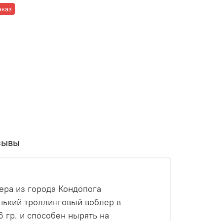
аказ
зывы
тера из города Кондопога
енький троллинговый воблер в
6 гр. и способен нырять на