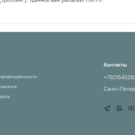
Контакты
онфиденциальности
+792164028
глашение
Санкт-Пете
врата