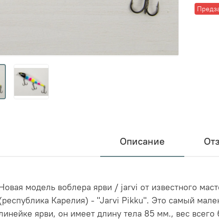
Предз
Описание
От
Новая модель воблера ярви / jarvi от известного мас
(республика Карелия) - "Jarvi Pikku". Это самый мал
линейке ярви, он имеет длину тела 85 мм., вес всего 