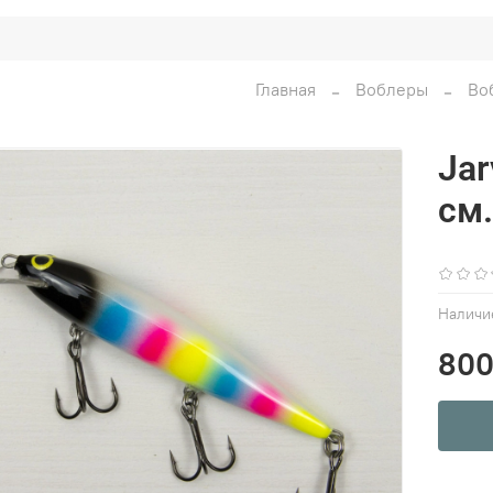
Главная
Воблеры
Во
Jar
см.
Наличи
800