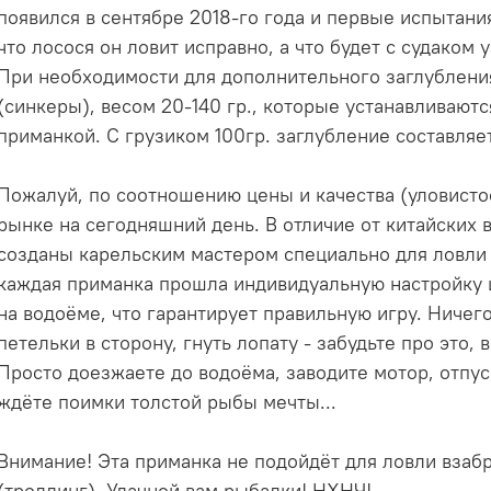
появился в сентябре 2018-го года и первые испытани
что лосося он ловит исправно, а что будет с судаком 
При необходимости для дополнительного заглублени
(синкеры), весом 20-140 гр., которые устанавливаются
приманкой. С грузиком 100гр. заглубление составляе
Пожалуй, по соотношению цены и качества (уловисто
рынке на сегодняшний день. В отличие от китайских 
созданы карельским мастером специально для ловли в
каждая приманка прошла индивидуальную настройку 
на водоёме, что гарантирует правильную игру. Ничего
петельки в сторону, гнуть лопату - забудьте про это, 
Просто доезжаете до водоёма, заводите мотор, отпус
ждёте поимки толстой рыбы мечты...
Внимание! Эта приманка не подойдёт для ловли взабр
(троллинг). Удачной вам рыбалки! НХНЧ!