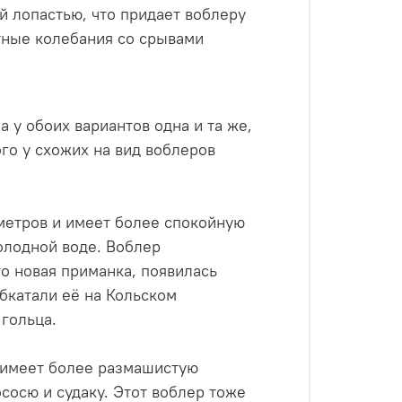
й лопастью, что придает воблеру
тные колебания со срывами
а у обоих вариантов одна и та же,
ого у схожих на вид воблеров
метров и имеет более спокойную
холодной воде. Воблер
о новая приманка, появилась
обкатали её на Кольском
 гольца.
 имеет более размашистую
ососю и судаку. Этот воблер тоже