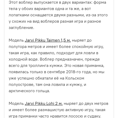
Этот воблер выпускается в двух вариантах: форма
тела у обоих вариантов одна и та же, а вот
лопатками оснащается двумя разными, из-за этого
у схожих на вид воблеров разная игра и разное
заглубление.
Модель
Jarvi Pikku Taimen 1,5 м.
ныряет до
полутора метров и имеет более спокойную игру,
такая игра, как правило, подходит для ловли в
холодной воде. Воблер предназначен, прежде
всего для троллинга кумжи. Это новая приманка,
появилась только в сентябре 2018-го года, но мы
уже успешно обкатали её на Кольском
полуострове, там она ловила и кумжу, и
арктического гольца.
Модель
Jarvi Pikku Lohi 2 м.
ныряет до двух метров
и имеет более размашистую активную игру, такая
игра приманки часто нравится лососю и судаку.