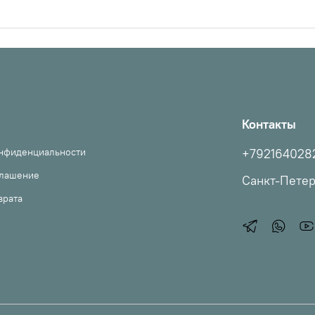
Контакты
онфиденциальности
+792164028
глашение
Санкт-Пете
врата