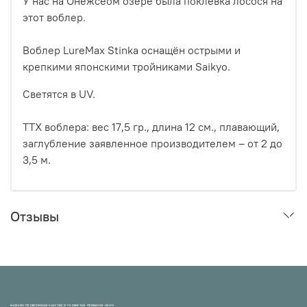
У нас на Онежсеом озере была поклевка лосося на
этот воблер.
Воблер LureMax Stinka оснащён острыми и
крепкими японскими тройниками Saikyo.
Светятся в UV.
ТТХ воблера: вес 17,5 гр., длина 12 см., плавающий,
заглубление заявленное производителем – от 2 до
3,5 м.
Отзывы
МАГАЗИН ПРОВЕРЕННЫХ СНАСТЕЙ И УЛОВИСТЫХ ПРИМАНОК НХНЧ!