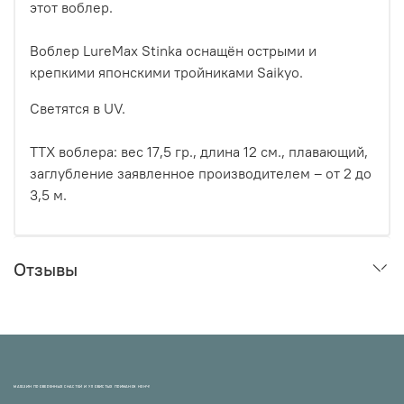
этот воблер.
Воблер LureMax Stinka оснащён острыми и
крепкими японскими тройниками Saikyo.
Светятся в UV.
ТТХ воблера: вес 17,5 гр., длина 12 см., плавающий,
заглубление заявленное производителем – от 2 до
3,5 м.
Отзывы
МАГАЗИН ПРОВЕРЕННЫХ СНАСТЕЙ И УЛОВИСТЫХ ПРИМАНОК НХНЧ!