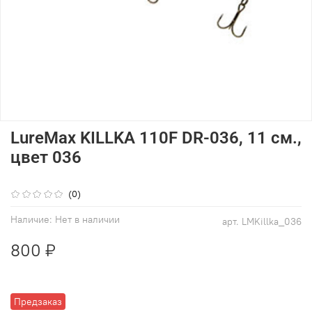
LureMax KILLKA 110F DR-036, 11 см.,
цвет 036
(0)
Наличие:
Нет в наличии
арт.
LMKillka_036
800 ₽
Предзаказ