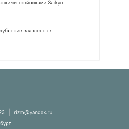
скими тройниками Saikyo.
аглубление заявленное
23
rizm@yandex.ru
рбург