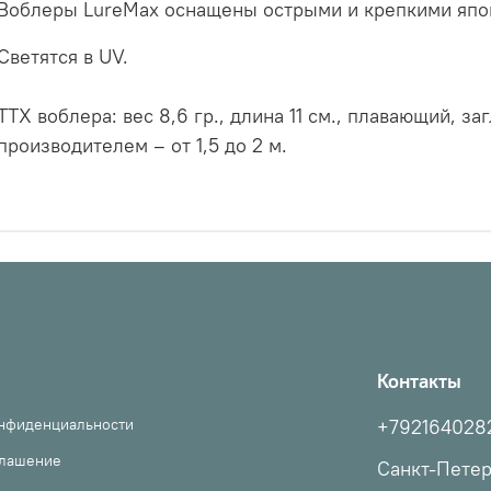
Воблеры LureMax оснащены острыми и крепкими япон
Светятся в UV.
ТТХ воблера: вес 8,6 гр., длина 11 см., плавающий, з
производителем – от 1,5 до 2 м.
Контакты
онфиденциальности
+792164028
глашение
Санкт-Пете