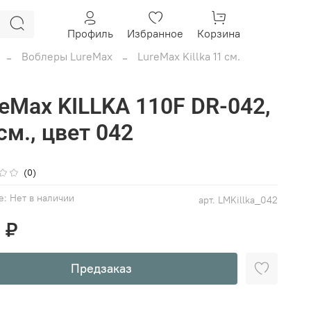
Профиль
Избранное
Корзина
Воблеры LureMax
LureMax Killka 11 см.
eMax KILLKA 110F DR-042,
см., цвет 042
(0)
е:
Нет в наличии
арт.
LMKillka_042
 ₽
Предзаказ