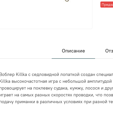
Предз
Описание
От
Воблер Killka с седловидной лопаткой создан специа
Killka высокочастотная игра с небольшой амплитудой
провоцирует на поклевку судака, кумжу, лосося и др
играет на самых разных скоростях проводки, что поз
подачу приманки в различных условиях при разной т