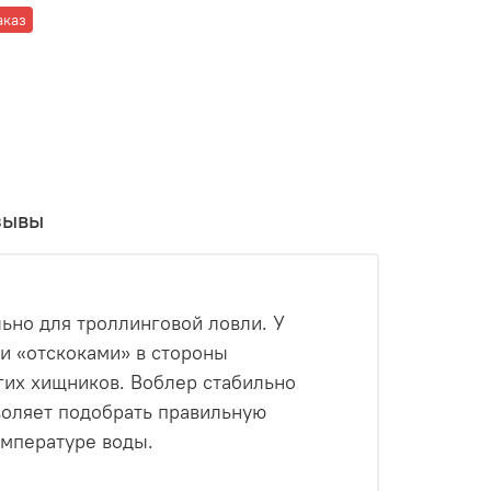
аказ
зывы
льно для троллинговой ловли. У
 и «отскоками» в стороны
угих хищников. Воблер стабильно
воляет подобрать правильную
емпературе воды.