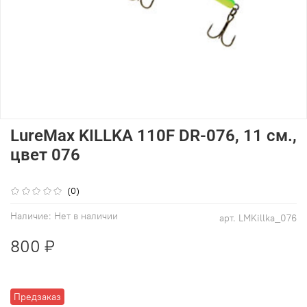
LureMax KILLKA 110F DR-076, 11 см.,
цвет 076
(0)
Наличие:
Нет в наличии
арт.
LMKillka_076
800 ₽
Предзаказ