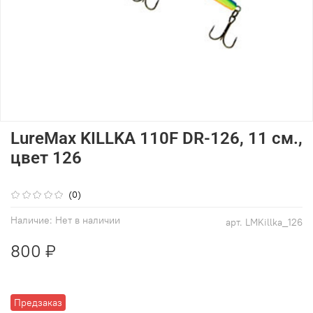
LureMax KILLKA 110F DR-126, 11 см.,
цвет 126
(0)
Наличие:
Нет в наличии
арт.
LMKillka_126
800 ₽
Предзаказ