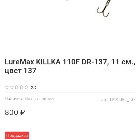
LureMax KILLKA 110F DR-137, 11 см.,
цвет 137
(0)
Наличие:
Нет в наличии
арт.
LMKillka_137
800 ₽
Предзаказ