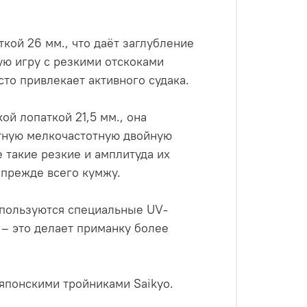
ой 26 мм., что даёт заглубление
ую игру с резкими отскоками
сто привлекает активного судака.
й лопаткой 21,5 мм., она
атную мелкочастотную двойную
е такие резкие и амплитуда их
 прежде всего кумжу.
используются специальные UV-
 – это делает приманку более
японскими тройниками Saikyo.