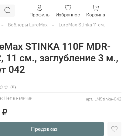
Профиль
Избранное
Корзина
Воблеры LureMax
LureMax Stinka 11 см.
reMax STINKA 110F MDR-
, 11 см., заглубление 3 м.,
т 042
(0)
е:
Нет в наличии
арт.
LMStinka-042
 ₽
Предзаказ