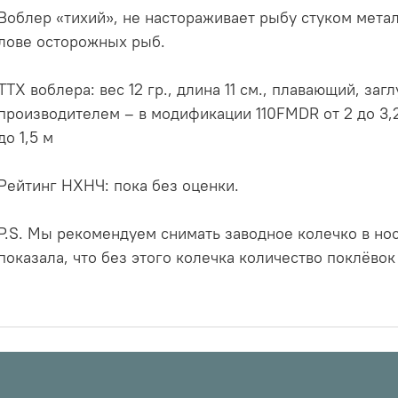
Воблер «тихий», не настораживает рыбу стуком мета
лове осторожных рыб.
ТТХ воблера: вес 12 гр., длина 11 см., плавающий, за
производителем – в модификации 110FMDR от 2 до 3,2
до 1,5 м
Рейтинг НХНЧ: пока без оценки.
P.S. Мы рекомендуем снимать заводное колечко в но
показала, что без этого колечка количество поклёвок