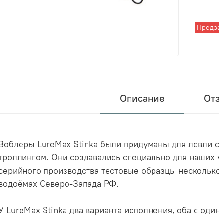
Предз
Описание
От
Воблеры LureMax Stinka были придуманы для ловли с
троллингом. Они создавались специально для наших 
серийного производства тестовые образцы несколько
водоёмах Северо-Запада РФ.
У LureMax Stinka два варианта исполнения, оба с оди