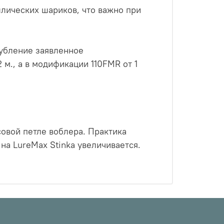
ллических шариков, что важно при
глубление заявленное
 м., а в модификации 110FMR от 1
совой петле воблера. Практика
 на LureMax Stinka увеличивается.