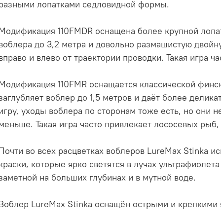
разными лопатками седловидной формы.
Модификация 110FMDR оснащена более крупной лопатк
воблера до 3,2 метра и довольно размашистую двойн
вправо и влево от траектории проводки. Такая игра ча
Модификация 110FMR оснащается классической финско
заглубляет воблер до 1,5 метров и даёт более делик
игру, уходы воблера по сторонам тоже есть, но они н
меньше. Такая игра часто привлекает лососевых рыб,
Почти во всех расцветках воблеров LureMax Stinka 
краски, которые ярко светятся в лучах ультрафиолета
заметной на больших глубинах и в мутной воде.
Воблер LureMax Stinka оснащён острыми и крепкими 