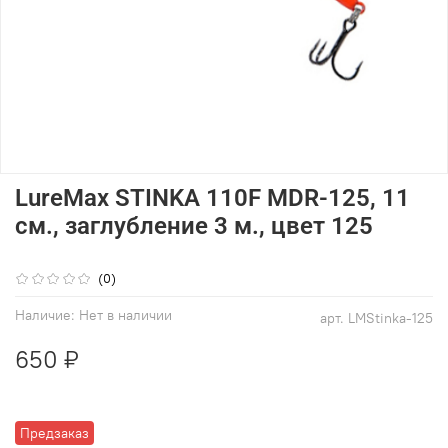
LureMax STINKA 110F MDR-125, 11
см., заглубление 3 м., цвет 125
(0)
Наличие:
Нет в наличии
арт.
LMStinka-125
650 ₽
Предзаказ