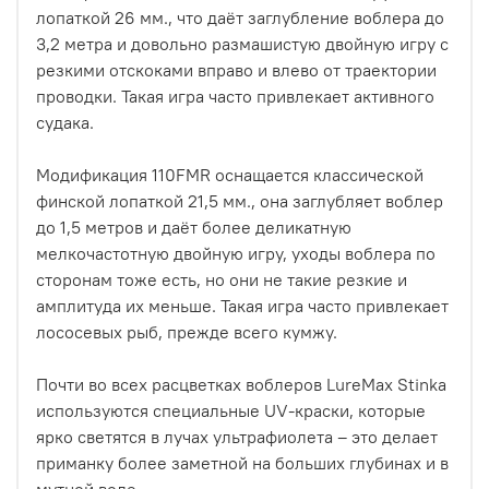
лопаткой 26 мм., что даёт заглубление воблера до
3,2 метра и довольно размашистую двойную игру с
резкими отскоками вправо и влево от траектории
проводки. Такая игра часто привлекает активного
судака.
Модификация 110FMR оснащается классической
финской лопаткой 21,5 мм., она заглубляет воблер
до 1,5 метров и даёт более деликатную
мелкочастотную двойную игру, уходы воблера по
сторонам тоже есть, но они не такие резкие и
амплитуда их меньше. Такая игра часто привлекает
лососевых рыб, прежде всего кумжу.
Почти во всех расцветках воблеров LureMax Stinka
используются специальные UV-краски, которые
ярко светятся в лучах ультрафиолета – это делает
приманку более заметной на больших глубинах и в
мутной воде.