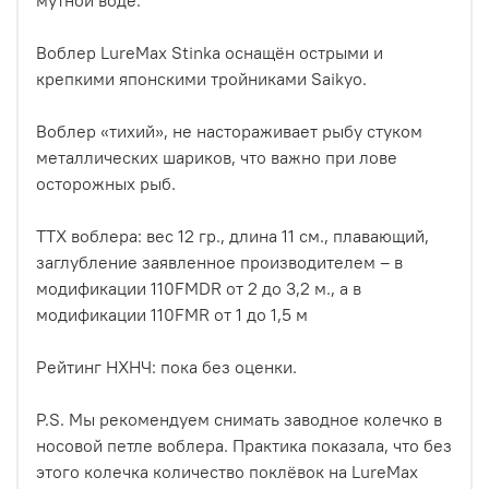
Воблер LureMax Stinka оснащён острыми и
крепкими японскими тройниками Saikyo.
Воблер «тихий», не настораживает рыбу стуком
металлических шариков, что важно при лове
осторожных рыб.
ТТХ воблера: вес 12 гр., длина 11 см., плавающий,
заглубление заявленное производителем – в
модификации 110FMDR от 2 до 3,2 м., а в
модификации 110FMR от 1 до 1,5 м
Рейтинг НХНЧ: пока без оценки.
P.S. Мы рекомендуем снимать заводное колечко в
носовой петле воблера. Практика показала, что без
этого колечка количество поклёвок на LureMax