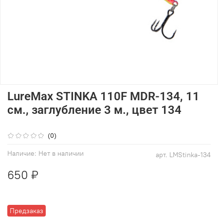
LureMax STINKA 110F MDR-134, 11
см., заглубление 3 м., цвет 134
(0)
Наличие:
Нет в наличии
арт.
LMStinka-134
650 ₽
Предзаказ