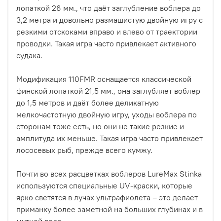
лопаткой 26 мм., что даёт заглубление воблера до
3,2 метра и довольно размашистую двойную игру с
резкими отскоками вправо и влево от траектории
проводки. Такая игра часто привлекает активного
судака.
Модификация 110FMR оснащается классической
финской лопаткой 21,5 мм., она заглубляет воблер
до 1,5 метров и даёт более деликатную
мелкочастотную двойную игру, уходы воблера по
сторонам тоже есть, но они не такие резкие и
амплитуда их меньше. Такая игра часто привлекает
лососевых рыб, прежде всего кумжу.
Почти во всех расцветках воблеров LureMax Stinka
используются специальные UV-краски, которые
ярко светятся в лучах ультрафиолета – это делает
приманку более заметной на больших глубинах и в
мутной воде.