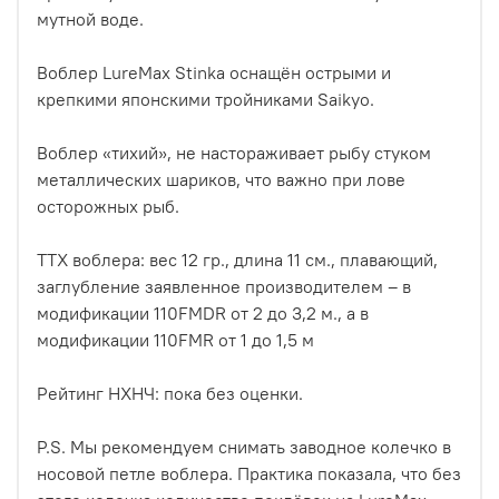
мутной воде.
Воблер LureMax Stinka оснащён острыми и
крепкими японскими тройниками Saikyo.
Воблер «тихий», не настораживает рыбу стуком
металлических шариков, что важно при лове
осторожных рыб.
ТТХ воблера: вес 12 гр., длина 11 см., плавающий,
заглубление заявленное производителем – в
модификации 110FMDR от 2 до 3,2 м., а в
модификации 110FMR от 1 до 1,5 м
Рейтинг НХНЧ: пока без оценки.
P.S. Мы рекомендуем снимать заводное колечко в
носовой петле воблера. Практика показала, что без