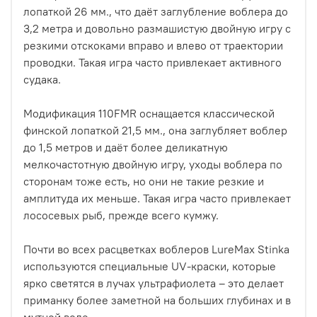
лопаткой 26 мм., что даёт заглубление воблера до
3,2 метра и довольно размашистую двойную игру с
резкими отскоками вправо и влево от траектории
проводки. Такая игра часто привлекает активного
судака.
Модификация 110FMR оснащается классической
финской лопаткой 21,5 мм., она заглубляет воблер
до 1,5 метров и даёт более деликатную
мелкочастотную двойную игру, уходы воблера по
сторонам тоже есть, но они не такие резкие и
амплитуда их меньше. Такая игра часто привлекает
лососевых рыб, прежде всего кумжу.
Почти во всех расцветках воблеров LureMax Stinka
используются специальные UV-краски, которые
ярко светятся в лучах ультрафиолета – это делает
приманку более заметной на больших глубинах и в
мутной воде.