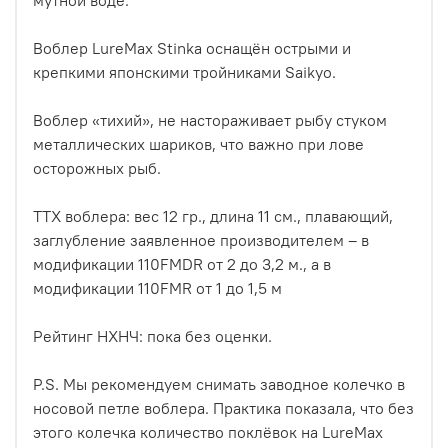
Воблер LureMax Stinka оснащён острыми и
крепкими японскими тройниками Saikyo.
Воблер «тихий», не настораживает рыбу стуком
металлических шариков, что важно при лове
осторожных рыб.
ТТХ воблера: вес 12 гр., длина 11 см., плавающий,
заглубление заявленное производителем – в
модификации 110FMDR от 2 до 3,2 м., а в
модификации 110FMR от 1 до 1,5 м
Рейтинг НХНЧ: пока без оценки.
P.S. Мы рекомендуем снимать заводное колечко в
носовой петле воблера. Практика показала, что без
этого колечка количество поклёвок на LureMax