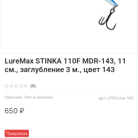
LureMax STINKA 110F MDR-143, 11
см., заглубление 3 м., цвет 143
(0)
Наличие:
Нет в наличии
арт.
LMStinka-143
650 ₽
Предзаказ