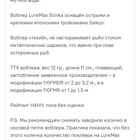
Воблер LureMax Stinka оснащён острыми и
крепкими японскими тройниками Saikyo.
Воблер «тихий», не настораживает рыбу стуком
металлических шариков, что важно при лове
осторожных рыб.
ТТХ воблера: вес 12 гр., длина 11 см., плавающий,
заглубление заявленное производителем – в
модификации 110FMDR от 2 до 3,2 м., а в
модификации 110FMR от 1 до 1,5 м
Рейтинг НХНЧ: пока без оценки.
P.S. Мы рекомендуем снимать заводное колечко в
носовой петле воблера. Практика показала, что без
этого колечка количество поклёвок на LureMax