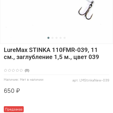
LureMax STINKA 110FMR-039, 11
см., заглубление 1,5 м., цвет 039
(0)
Наличие:
Нет в наличии
арт.
LMStinkaNew-039
650 ₽
Предзаказ