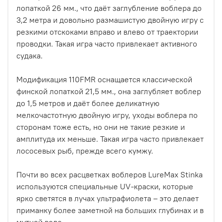
лопаткой 26 мм., что даёт заглубление воблера до
3,2 метра и довольно размашистую двойную игру с
резкими отскоками вправо и влево от траектории
проводки. Такая игра часто привлекает активного
судака.
Модификация 110FMR оснащается классической
финской лопаткой 21,5 мм., она заглубляет воблер
до 1,5 метров и даёт более деликатную
мелкочастотную двойную игру, уходы воблера по
сторонам тоже есть, но они не такие резкие и
амплитуда их меньше. Такая игра часто привлекает
лососевых рыб, прежде всего кумжу.
Почти во всех расцветках воблеров LureMax Stinka
используются специальные UV-краски, которые
ярко светятся в лучах ультрафиолета – это делает
приманку более заметной на больших глубинах и в
мутной воде.