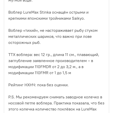
Воблер LureMax Stinka оснащён острыми и
крепкими японскими тройниками Saikyo.
Воблер «тихий», не настораживает рыбу стуком
металлических шариков, что важно при лове
осторожных рыб.
ТТХ воблера: вес 12 гр., длина 11 см., плавающий,
заглубление заявленное производителем – в
модификации 110FMDR от 2 до 3,2 м., а в
модификации 110FMR от 1 до 1,5 м
Рейтинг НХНЧ: пока без оценки.
P.S. Мы рекомендуем снимать заводное колечко в
носовой петле воблера. Практика показала, что без
этого колечка количество поклёвок на LureMax