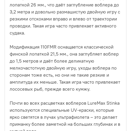
лопаткой 26 мм., что даёт заглубление воблера до
3,2 метра и довольно размашистую двойную игру с
резкими отскоками вправо и влево от траектории
проводки. Такая игра часто привлекает активного
судака.
Модификация 110FMR оснащается классической
финской лопаткой 21,5 мм., она заглубляет воблер
до 1,5 метров и даёт более деликатную
мелкочастотную двойную игру, уходы воблера по
сторонам тоже есть, но они не такие резкие и
амплитуда их меньше. Такая игра часто привлекает
лососевых рыб, прежде всего кумжу.
Почти во всех расцветках воблеров LureMax Stinka
используются специальные UV-краски, которые
ярко светятся в лучах ультрафиолета – это делает
приманку более заметной на больших глубинах и в
мутной воде.