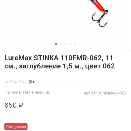
LureMax STINKA 110FMR-062, 11
см., заглубление 1,5 м., цвет 062
(0)
Наличие:
Нет в наличии
арт.
LMStinkaNew-062
650 ₽
Предзаказ