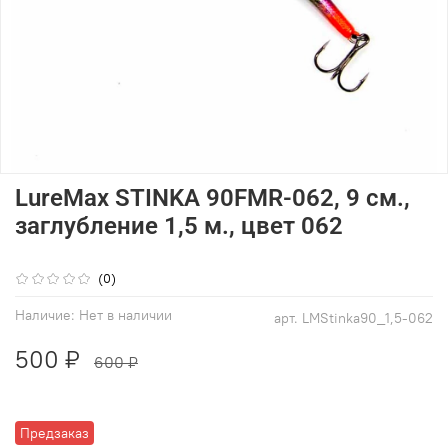
LureMax STINKA 90FMR-062, 9 см.,
заглубление 1,5 м., цвет 062
(0)
Наличие:
Нет в наличии
арт.
LMStinka90_1,5-062
500 ₽
600 ₽
Предзаказ