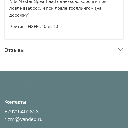
Nils Master Spearhead одинаково хорош и при
ловле взаброс, и при ловле троллингом (на
дорожку).
Рейтинг НХНЧ: 10 из 10.
Отзывы
МАГАЗИН ПРОВЕРЕННЫХ СНАСТЕЙ И УЛОВИСТЫХ ПРИМАНОК НХНЧ!
Контакты
+79216402823
rizm@yandex.ru