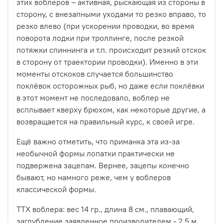
этих воблеров – активная, рыскающая из стороны в
сторону, с внезапными уходами то резко вправо, то
резко влево (при ускорении проводки, во время
поворота лодки при троллинге, после резкой
потяжки спиннинга и т.п. происходит резкий отскок
в сторону от траектории проводки). Именно в эти
моменты отскоков случается большинство
поклёвок осторожных рыб, но даже если поклёвки
в этот момент не последовало, воблер не
всплывает кверху брюхом, как некоторые другие, а
возвращается на правильный курс, к своей игре.
Ещё важно отметить, что приманка эта из-за
необычной формы лопатки практически не
подвержена зацепам. Вернее, зацепы конечно
бывают, но намного реже, чем у воблеров
классической формы.
ТТХ воблера: вес 14 гр., длина 8 см., плавающий,
заглубление заявленное производителем - 2,5 м.