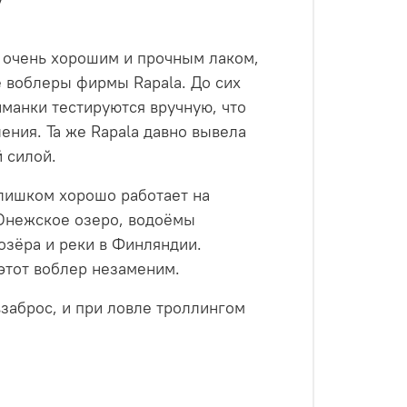
о очень хорошим и прочным лаком,
е воблеры фирмы Rapala. До сих
иманки тестируются вручную, что
ения. Та же Rapala давно вывела
 силой.
слишком хорошо работает на
 Онежское озеро, водоёмы
озёра и реки в Финляндии.
 этот воблер незаменим.
взаброс, и при ловле троллингом