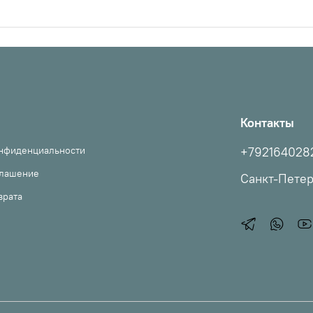
Контакты
онфиденциальности
+792164028
глашение
Санкт-Пете
врата