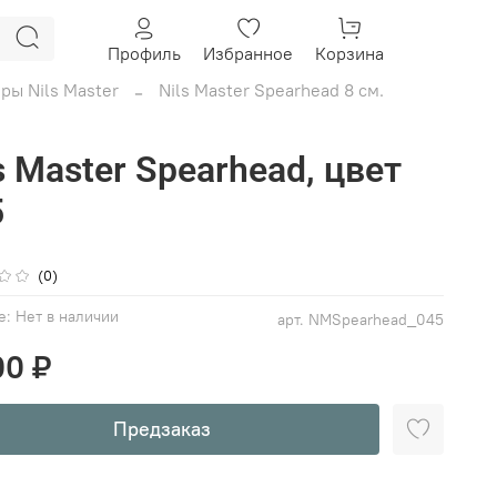
Профиль
Избранное
Корзина
ры Nils Master
Nils Master Spearhead 8 см.
s Master Spearhead, цвет
5
(0)
е:
Нет в наличии
арт.
NMSpearhead_045
00 ₽
Предзаказ