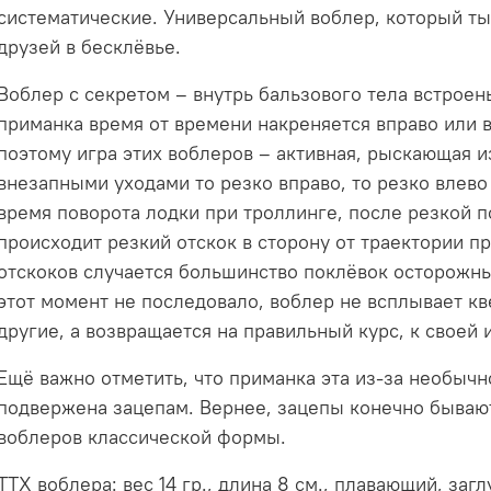
систематические. Универсальный воблер, который ты
друзей в бесклёвье.
Воблер с секретом – внутрь бальзового тела встрое
приманка время от времени накреняется вправо или в
поэтому игра этих воблеров – активная, рыскающая из
внезапными уходами то резко вправо, то резко влево
время поворота лодки при троллинге, после резкой по
происходит резкий отскок в сторону от траектории п
отскоков случается большинство поклёвок осторожны
этот момент не последовало, воблер не всплывает к
другие, а возвращается на правильный курс, к своей 
Ещё важно отметить, что приманка эта из-за необыч
подвержена зацепам. Вернее, зацепы конечно бывают
воблеров классической формы.
ТТХ воблера: вес 14 гр., длина 8 см., плавающий, за