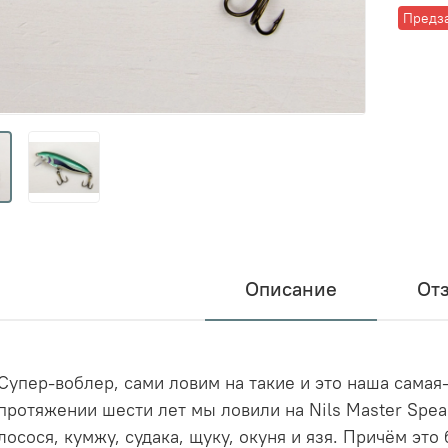
Предз
Описание
От
Супер-воблер, сами ловим на такие и это наша самая
протяжении шести лет мы ловили на Nils Master Spe
лосося, кумжу, судака, щуку, окуня и язя. Причём эт