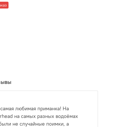
аказ
зывы
-самая любимая приманка! На
arhead на самых разных водоёмах
о были не случайные поимки, а