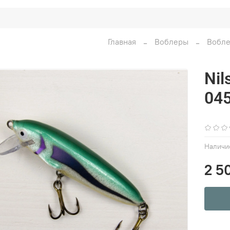
Главная
Воблеры
Вобле
Nil
04
Наличи
2 5