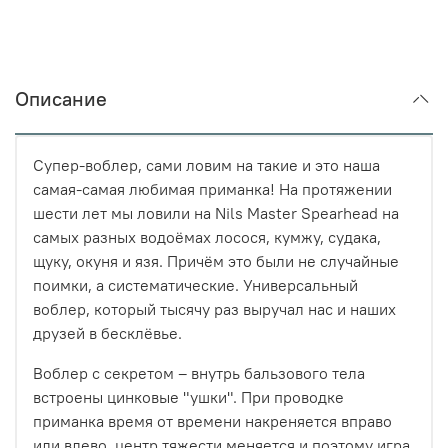
Описание
Супер-воблер, сами ловим на такие и это наша
самая-самая любимая приманка! На протяжении
шести лет мы ловили на Nils Master Spearhead на
самых разных водоёмах лосося, кумжу, судака,
щуку, окуня и язя. Причём это были не случайные
поимки, а систематические. Универсальный
воблер, который тысячу раз выручал нас и наших
друзей в бесклёвье.
Воблер с секретом – внутрь бальзового тела
встроены цинковые "ушки". При проводке
приманка время от времени накреняется вправо
или влево, центр тяжести меняется и поэтому игра