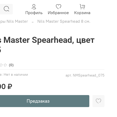
Профиль
Избранное
Корзина
ры Nils Master
Nils Master Spearhead 8 см.
s Master Spearhead, цвет
5
(0)
е:
Нет в наличии
арт.
NMSpearhead_075
00 ₽
Предзаказ