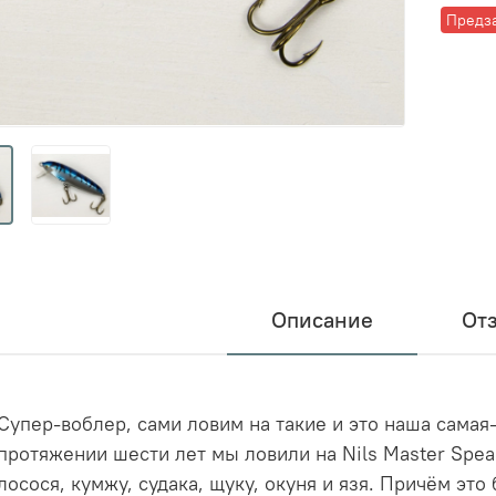
Предз
Описание
От
Супер-воблер, сами ловим на такие и это наша самая
протяжении шести лет мы ловили на Nils Master Spe
лосося, кумжу, судака, щуку, окуня и язя. Причём эт