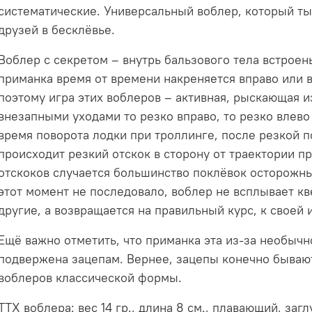
систематические. Универсальный воблер, который ты
друзей в бесклёвье.
Воблер с секретом – внутрь бальзового тела встрое
приманка время от времени накреняется вправо или в
поэтому игра этих воблеров – активная, рыскающая из
внезапными уходами то резко вправо, то резко влево
время поворота лодки при троллинге, после резкой по
происходит резкий отскок в сторону от траектории п
отскоков случается большинство поклёвок осторожны
этот момент не последовало, воблер не всплывает к
другие, а возвращается на правильный курс, к своей 
Ещё важно отметить, что приманка эта из-за необыч
подвержена зацепам. Вернее, зацепы конечно бывают
воблеров классической формы.
ТТХ воблера: вес 14 гр., длина 8 см., плавающий, за