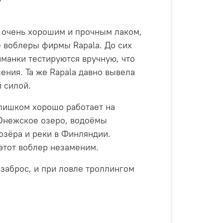
о очень хорошим и прочным лаком,
е воблеры фирмы Rapala. До сих
иманки тестируются вручную, что
ения. Та же Rapala давно вывела
 силой.
слишком хорошо работает на
 Онежское озеро, водоёмы
озёра и реки в Финляндии.
 этот воблер незаменим.
взаброс, и при ловле троллингом