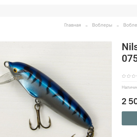
Главная
Воблеры
Вобле
Nil
07
Наличи
2 5