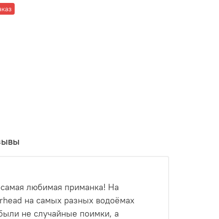
аказ
зывы
-самая любимая приманка! На
arhead на самых разных водоёмах
о были не случайные поимки, а