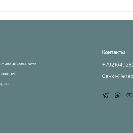
Контакты
онфиденциальности
+792164028
глашение
Санкт-Пете
врата